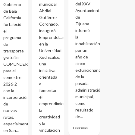
del XXV
municipal,
Gobierno
Ayuntamiento
Abdiel
de Baja
de
Gutiérrez
California
Tijuana
Coronado,
fortaleció
informó
inauguró
el
la
EmprendeLand
programa
inhabilitación
en la
de
por un
Universidad
transporte
año de
Xochicalco,
gratuito
cinco
una
COMUNDER
exfuncionarios
iniciativa
para el
de la
orientada
semestre
pasada
a
2026-2
administración
fomentar
con la
municipal,
el
incorporación
como
emprendimiento,
de
resultado
la
nuevas
de...
creatividad
rutas,
y la
especialmente
Leer más
vinculación
en San...