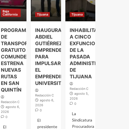
Baja
California
Tijuana
Tijuana
PROGRAMA
INAUGURA
INHABILITAN
DE
ABDIEL
A CINCO
TRANSPORTE
GUTIÉRREZ
EXFUNCIONARIOS
GRATUITO
EMPRENDELAND
DE LA
COMUNDER
PARA
PASADA
ESTRENA
IMPULSAR
ADMINISTRACIÓN
NUEVAS
EL
DE
RUTAS
EMPRENDIMIENTO
TIJUANA
EN SAN
UNIVERSITARIO
Redacción C
QUINTÍN
agosto 5,
Redacción C
2026
agosto 6,
Redacción C
0
2026
agosto 6,
0
2026
La
0
Sindicatura
El
Procuradora
presidente
El