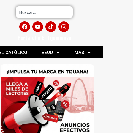
Portafolio El Tijuanense
EL CATÓLICO
EEUU
MÁS