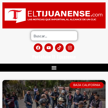
Portafolio El Tijuanense
BAJA CALIFORNIA