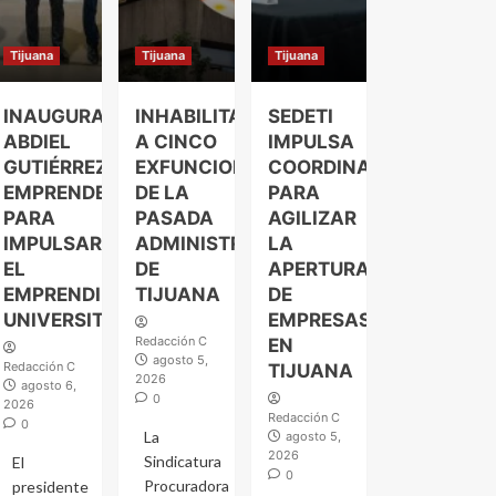
Tijuana
Tijuana
Tijuana
INAUGURA
INHABILITAN
SEDETI
ABDIEL
A CINCO
IMPULSA
GUTIÉRREZ
EXFUNCIONARIOS
COORDINACIÓN
EMPRENDELAND
DE LA
PARA
PARA
PASADA
AGILIZAR
IMPULSAR
ADMINISTRACIÓN
LA
EL
DE
APERTURA
EMPRENDIMIENTO
TIJUANA
DE
UNIVERSITARIO
EMPRESAS
Redacción C
EN
agosto 5,
Redacción C
TIJUANA
2026
agosto 6,
0
2026
Redacción C
0
La
agosto 5,
2026
Sindicatura
El
0
Procuradora
presidente