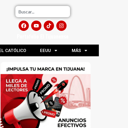
Portafolio El Tijuanense
EL CATÓLICO
EEUU
MÁS