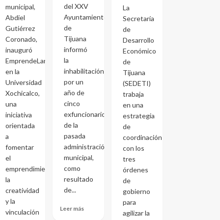
del XXV
municipal,
La
Ayuntamiento
Abdiel
Secretaría
de
Gutiérrez
de
Tijuana
Coronado,
Desarrollo
informó
inauguró
Económico
la
EmprendeLand
de
inhabilitación
en la
Tijuana
por un
Universidad
(SEDETI)
año de
Xochicalco,
trabaja
cinco
una
en una
exfuncionarios
iniciativa
estrategia
de la
orientada
de
pasada
a
coordinación
administración
fomentar
con los
municipal,
el
tres
como
emprendimiento,
órdenes
resultado
la
de
de...
creatividad
gobierno
y la
para
Leer más
vinculación
agilizar la