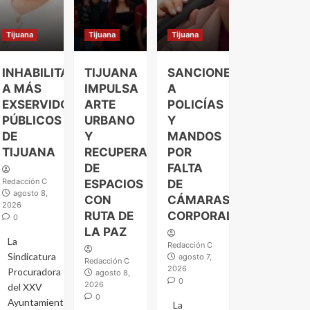
Tijuana
Tijuana
Tijuana
INHABILITAN
TIJUANA
SANCIONES
A MÁS
IMPULSA
A
EXSERVIDORES
ARTE
POLICÍAS
PÚBLICOS
URBANO
Y
DE
Y
MANDOS
TIJUANA
RECUPERACIÓN
POR
DE
FALTA
Redacción C
ESPACIOS
DE
agosto 8,
CON
CÁMARAS
2026
RUTA DE
CORPORALES
0
LA PAZ
La
Redacción C
Sindicatura
agosto 7,
Redacción C
2026
Procuradora
agosto 8,
0
2026
del XXV
0
Ayuntamiento
La