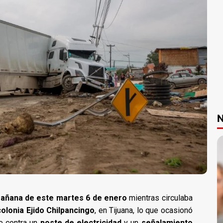
N
añana de este martes 6 de enero
mientras circulaba
colonia Ejido Chilpancingo
, en Tijuana, lo que ocasionó
se contra un
poste de electricidad
y un
señalamiento