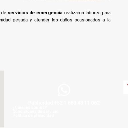
l de
servicios de emergencia
realizaron labores para
a unidad pesada y atender los daños ocasionados a la
Publicidad +52 1 663 43 11 062
¿Quiénes somos?
Condiciones de servicio
Politica de privacidad