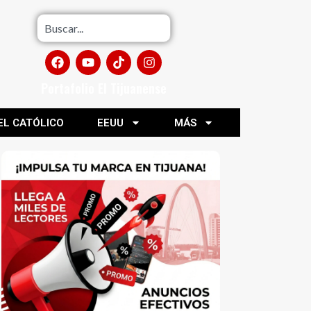
Portafolio El Tijuanense
EL CATÓLICO
EEUU
MÁS