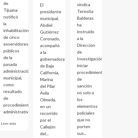
de
síndica
El
Tijuana
Teresita
presidente
notificó
Balderas
municipal,
la
ha
Abdiel
inhabilitación
instruido
Gutiérrez
de cinco
a la
Coronado,
exservidores
Dirección
acompañó
públicos
de
a la
de la
Investigación
gobernadora
pasada
iniciar
de Baja
administración
procedimientos
California,
municipal,
de
Marina
como
sanción
del Pilar
resultado
no solo a
Avila
de
los
Olmeda,
procedimientos
elementos
en un
administrativos...
policiales
recorrido
que no
por el
Leer más
porten
Callejón
sus...
del...