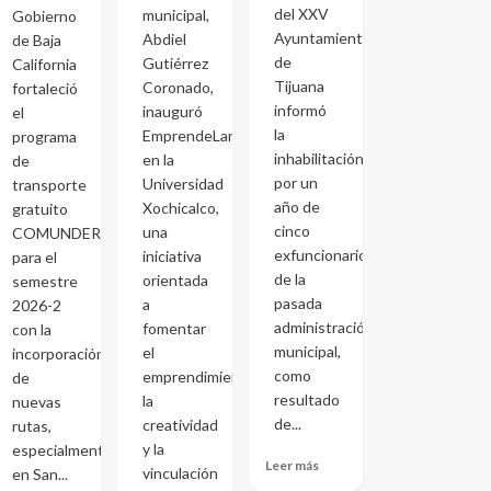
del XXV
municipal,
Gobierno
Ayuntamiento
Abdiel
de Baja
de
Gutiérrez
California
Tijuana
Coronado,
fortaleció
informó
inauguró
el
la
EmprendeLand
programa
inhabilitación
en la
de
por un
Universidad
transporte
año de
Xochicalco,
gratuito
cinco
una
COMUNDER
exfuncionarios
iniciativa
para el
de la
orientada
semestre
pasada
a
2026-2
administración
fomentar
con la
municipal,
el
incorporación
como
emprendimiento,
de
resultado
la
nuevas
de...
creatividad
rutas,
y la
especialmente
Leer más
vinculación
en San...