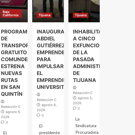
Baja
California
Tijuana
Tijuana
PROGRAMA
INAUGURA
INHABILITAN
DE
ABDIEL
A CINCO
TRANSPORTE
GUTIÉRREZ
EXFUNCIONARIOS
GRATUITO
EMPRENDELAND
DE LA
COMUNDER
PARA
PASADA
ESTRENA
IMPULSAR
ADMINISTRACIÓN
NUEVAS
EL
DE
RUTAS
EMPRENDIMIENTO
TIJUANA
EN SAN
UNIVERSITARIO
Redacción C
QUINTÍN
agosto 5,
Redacción C
2026
agosto 6,
Redacción C
0
2026
agosto 6,
0
2026
La
0
Sindicatura
El
Procuradora
presidente
El