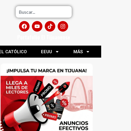
Portafolio El Tijuanense
EL CATÓLICO
EEUU
MÁS