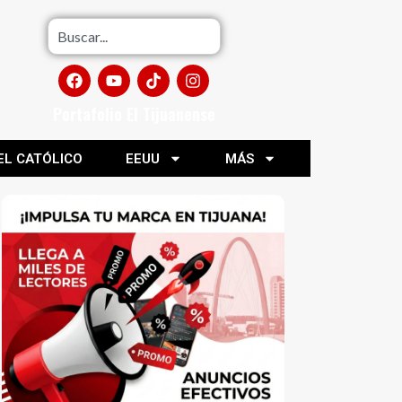
Portafolio El Tijuanense
EL CATÓLICO
EEUU
MÁS