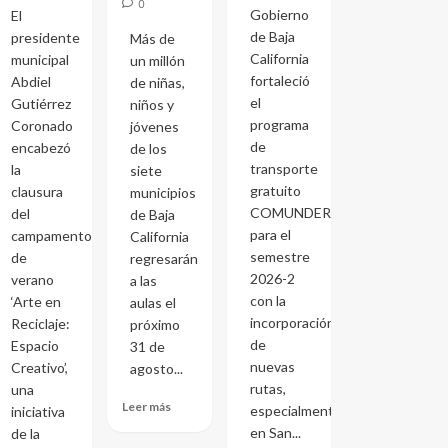
0
Gobierno
El
de Baja
presidente
Más de
California
municipal
un millón
fortaleció
Abdiel
de niñas,
el
Gutiérrez
niños y
programa
Coronado
jóvenes
de
encabezó
de los
transporte
la
siete
gratuito
clausura
municipios
COMUNDER
del
de Baja
para el
campamento
California
semestre
de
regresarán
2026-2
verano
a las
con la
‘Arte en
aulas el
incorporación
Reciclaje:
próximo
de
Espacio
31 de
nuevas
Creativo’,
agosto...
rutas,
una
Leer más
especialmente
iniciativa
en San...
de la