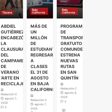
Baja
Baja
Tijuana
California
California
ABDIEL
MÁS DE
PROGRAMA
GUTIÉRREZ
UN
DE
ENCABEZÓ
MILLÓN
TRANSPORTE
LA
DE
GRATUITO
CLAUSURA
ESTUDIANTES
COMUNDER
DEL
REGRESARÁN
ESTRENA
CAMPAMENTO
A
NUEVAS
DE
CLASES
RUTAS
VERANO
EL 31 DE
EN SAN
‘ARTE EN
AGOSTO
QUINTÍN
RECICLAJE’
EN BAJA
Redacción C
CALIFORNIA
agosto 6,
Redacción C
2026
agosto 7,
Redacción C
0
2026
agosto 7,
0
2026
El