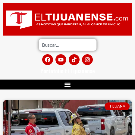
Portafolio El Tijuanense
TIJUANA