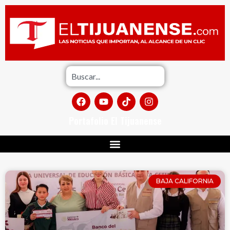
Portafolio El Tijuanense
BAJA CALIFORNIA