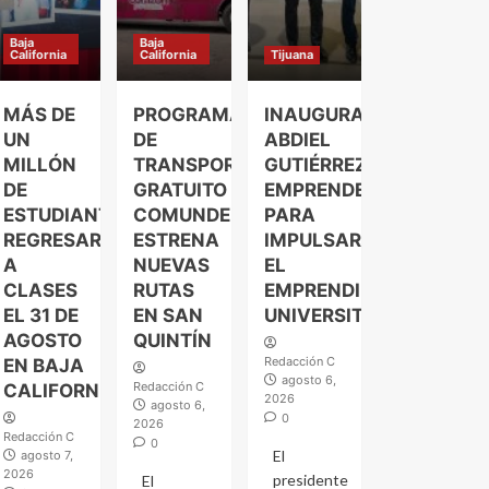
Baja
Baja
California
California
Tijuana
MÁS DE
PROGRAMA
INAUGURA
UN
DE
ABDIEL
MILLÓN
TRANSPORTE
GUTIÉRREZ
DE
GRATUITO
EMPRENDELAND
ESTUDIANTES
COMUNDER
PARA
REGRESARÁN
ESTRENA
IMPULSAR
A
NUEVAS
EL
CLASES
RUTAS
EMPRENDIMIENTO
EL 31 DE
EN SAN
UNIVERSITARIO
AGOSTO
QUINTÍN
Redacción C
EN BAJA
agosto 6,
Redacción C
CALIFORNIA
2026
agosto 6,
0
2026
Redacción C
0
El
agosto 7,
2026
presidente
El