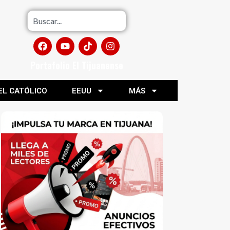
Portafolio El Tijuanense
EL CATÓLICO
EEUU
MÁS