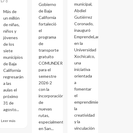
0
municipal,
Gobierno
Abdiel
de Baja
Más de
Gutiérrez
California
un millón
Coronado,
fortaleció
de niñas,
inauguró
el
niños y
EmprendeLand
programa
jóvenes
en la
de
de los
Universidad
transporte
siete
Xochicalco,
gratuito
municipios
una
COMUNDER
de Baja
iniciativa
para el
California
orientada
semestre
regresarán
a
2026-2
a las
fomentar
con la
aulas el
el
incorporación
próximo
emprendimiento,
de
31 de
la
nuevas
agosto...
creatividad
rutas,
Leer más
y la
especialmente
vinculación
en San...