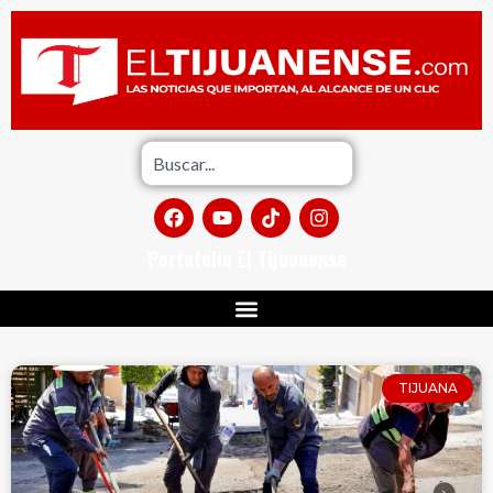
Portafolio El Tijuanense
TIJUANA