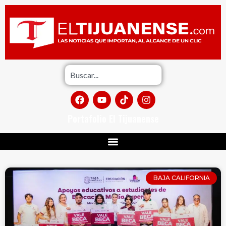
Portafolio El Tijuanense
BAJA CALIFORNIA