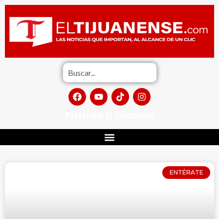
Portafolio El Tijuanense
ENTÉRATE