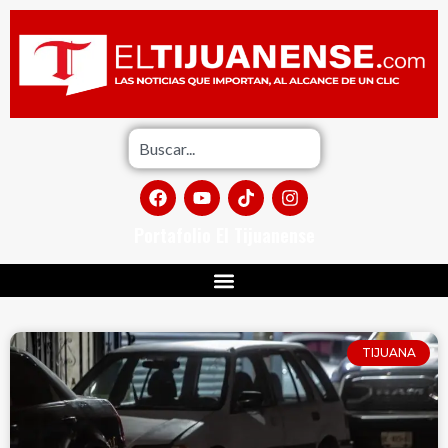
Portafolio El Tijuanense
TIJUANA