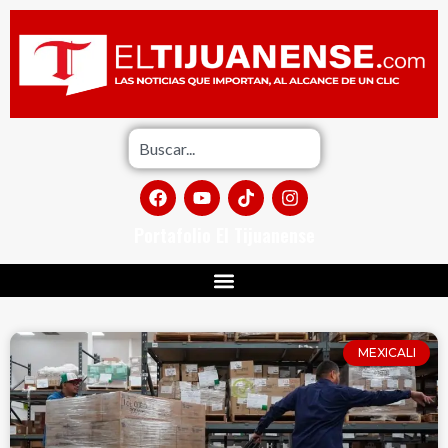
Portafolio El Tijuanense
MEXICALI