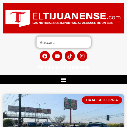
Portafolio El Tijuanense
BAJA CALIFORNIA