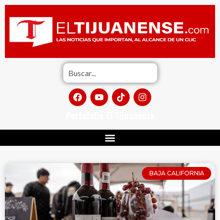
Portafolio El Tijuanense
BAJA CALIFORNIA