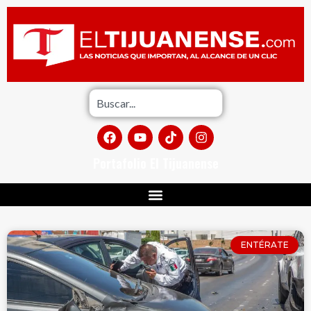
Portafolio El Tijuanense
ENTÉRATE