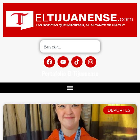
Portafolio El Tijuanense
DEPORTES