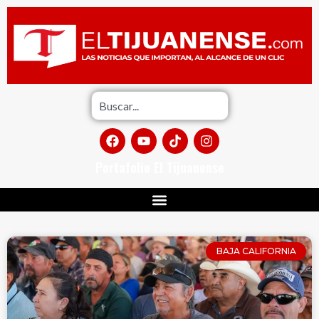
Portafolio El Tijuanense
BAJA CALIFORNIA