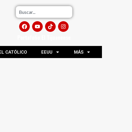
Portafolio El Tijuanense
EL CATÓLICO
EEUU
MÁS