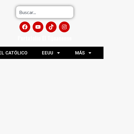
Portafolio El Tijuanense
EL CATÓLICO
EEUU
MÁS