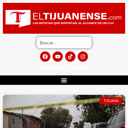
Portafolio El Tijuanense
TIJUANA