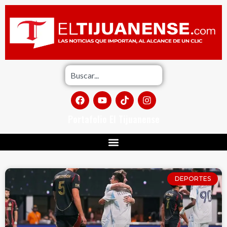
Portafolio El Tijuanense
DEPORTES