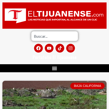
Portafolio El Tijuanense
BAJA CALIFORNIA