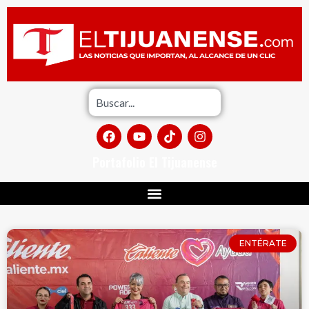
Portafolio El Tijuanense
ENTÉRATE