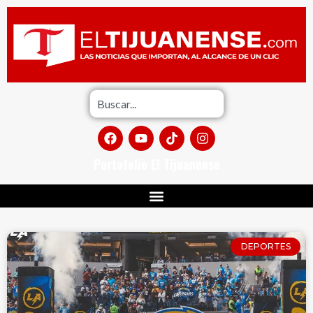
Portafolio El Tijuanense
DEPORTES