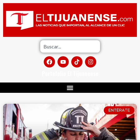
Portafolio El Tijuanense
ENTÉRATE