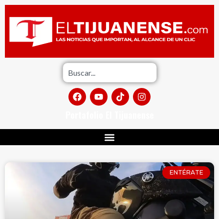
Portafolio El Tijuanense
ENTÉRATE