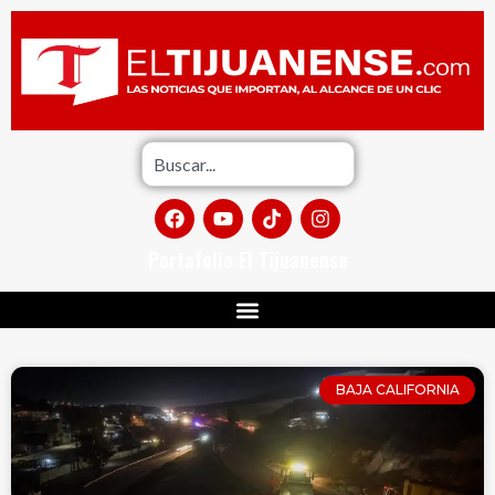
Portafolio El Tijuanense
BAJA CALIFORNIA