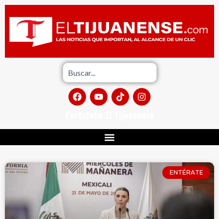
Portafolio El Tijuanense
ENTÉRATE