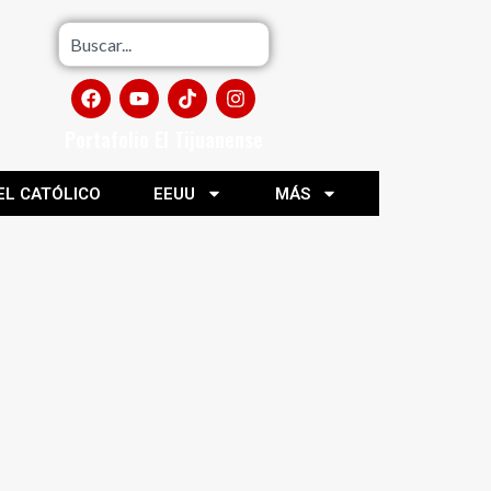
Portafolio El Tijuanense
EL CATÓLICO
EEUU
MÁS