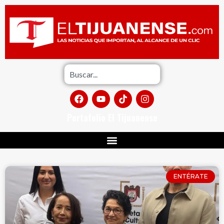
Portafolio El Tijuanense
ENTÉRATE