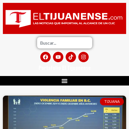
Portafolio El Tijuanense
TIJUANA