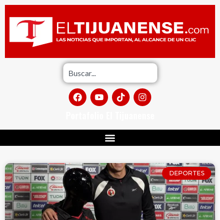
Portafolio El Tijuanense
DEPORTES