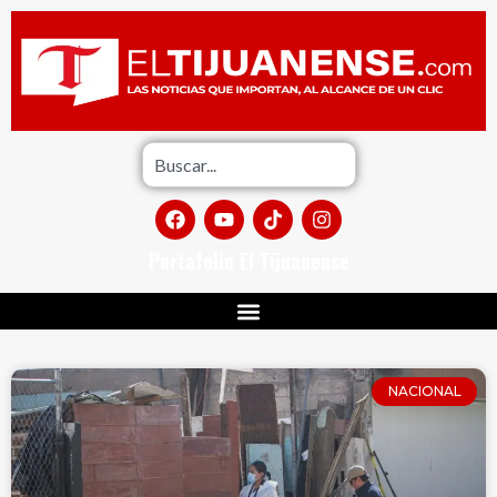
Portafolio El Tijuanense
NACIONAL