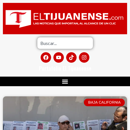
Portafolio El Tijuanense
BAJA CALIFORNIA