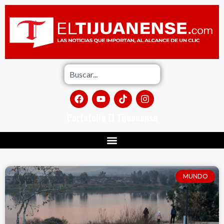
Portafolio El Tijuanense
MUNDO