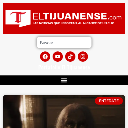
Portafolio El Tijuanense
ENTÉRATE