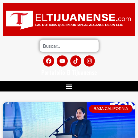
Portafolio El Tijuanense
BAJA CALIFORNIA