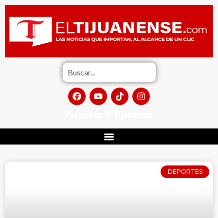
Portafolio El Tijuanense
DEPORTES