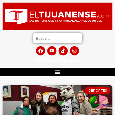
Portafolio El Tijuanense
DEPORTES