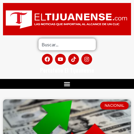
Portafolio El Tijuanense
NACIONAL