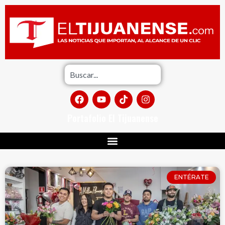
Portafolio El Tijuanense
ENTÉRATE