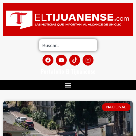
Portafolio El Tijuanense
NACIONAL