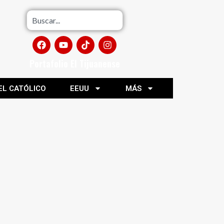
Portafolio El Tijuanense
EL CATÓLICO
EEUU
MÁS