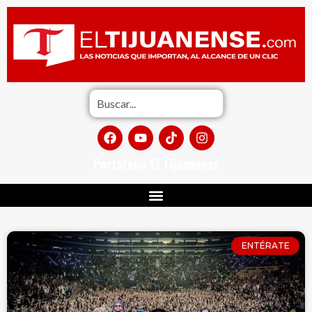
Portafolio El Tijuanense
ENTÉRATE