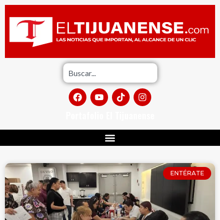
Portafolio El Tijuanense
ENTÉRATE