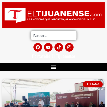
Portafolio El Tijuanense
TIJUANA