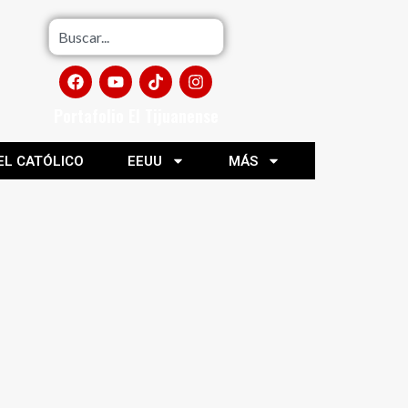
Portafolio El Tijuanense
EL CATÓLICO
EEUU
MÁS