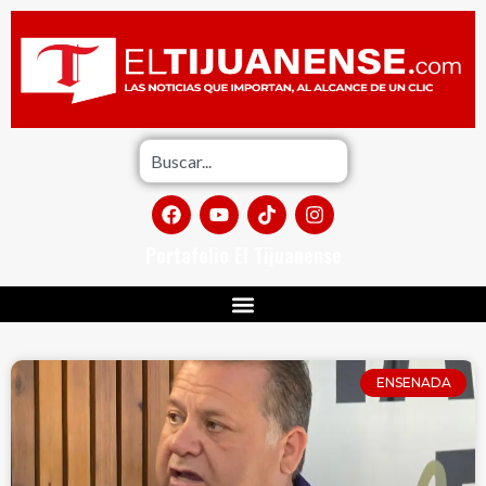
Portafolio El Tijuanense
ENSENADA